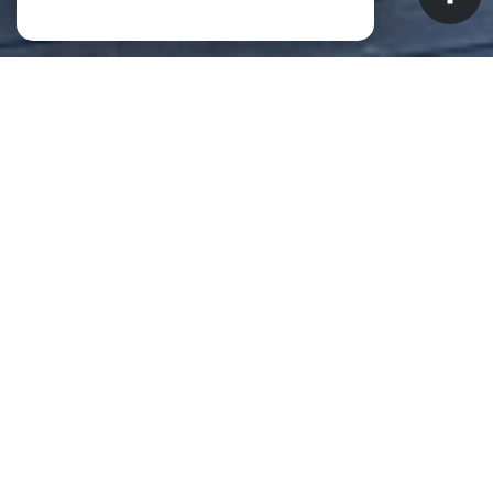
NOS ANNONCES
CES BIENS SONT RECHERCHÉS !
Biens à vendre à Saint-Pierre (La
Réunion) (97410)
ANNONCES IMMOBILIÈRES À SAINT-PIERRE (LA RÉUNION)
APPARTEMENT À VENDRE À SAINT-PIERRE (LA RÉUNION)
MAISON À VENDRE À SAINT-PIERRE (LA RÉUNION)
IMMEUBLE À VENDRE À SAINT-PIERRE (LA RÉUNION)