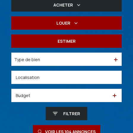
ACHETER
De l'ancien
LOUER
De l'immo pro
à l'année
ESTIMER
De l'immo pro
Type de bien
Budget
FILTRER
VOIR LES
104
ANNONCES