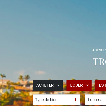
AGENCES
TR
ACHETER
LOUER
ES
Type de bien
De l'ancien
à l'année