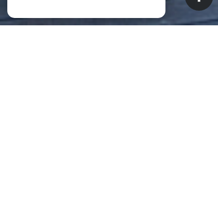
NOS ANNONCES
CES BIENS SONT RECHERCHÉS !
Biens à vendre à Saint-Pierre (La
Réunion) (97410)
ANNONCES IMMOBILIÈRES À SAINT-PIERRE (LA RÉUNION)
APPARTEMENT À VENDRE À SAINT-PIERRE (LA RÉUNION)
MAISON À VENDRE À SAINT-PIERRE (LA RÉUNION)
IMMEUBLE À VENDRE À SAINT-PIERRE (LA RÉUNION)