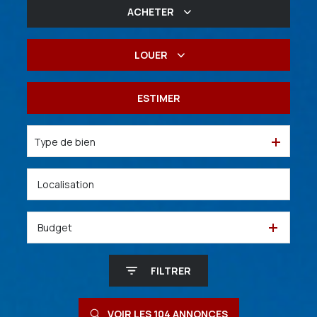
ACHETER
De l'ancien
LOUER
De l'immo pro
à l'année
ESTIMER
De l'immo pro
Type de bien
Budget
FILTRER
VOIR LES
104
ANNONCES