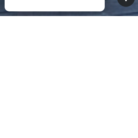
NOS ANNONCES
CES BIENS SONT RECHERCHÉS !
Biens à vendre à Saint-Pierre (La
Réunion) (97410)
ANNONCES IMMOBILIÈRES À SAINT-PIERRE (LA RÉUNION)
APPARTEMENT À VENDRE À SAINT-PIERRE (LA RÉUNION)
MAISON À VENDRE À SAINT-PIERRE (LA RÉUNION)
IMMEUBLE À VENDRE À SAINT-PIERRE (LA RÉUNION)