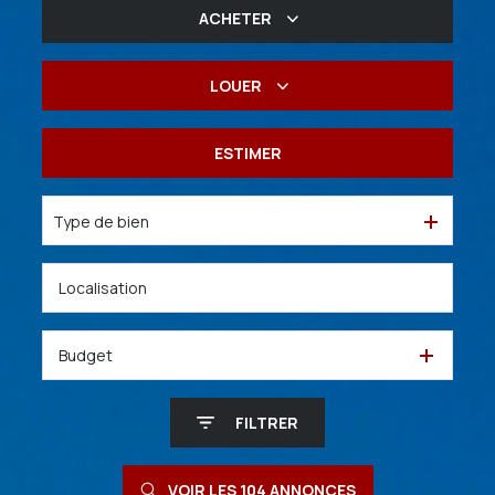
ACHETER
De l'ancien
LOUER
De l'immo pro
à l'année
ESTIMER
De l'immo pro
Type de bien
Budget
FILTRER
VOIR LES
104
ANNONCES