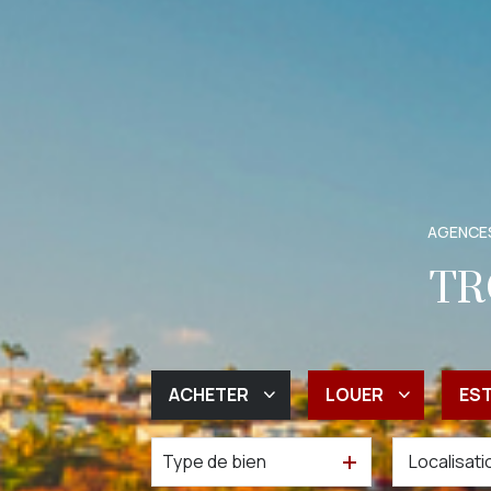
AGENCES
TR
ACHETER
LOUER
ES
Type de bien
De l'ancien
à l'année