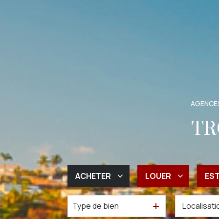
AGENCES
TR
ACHETER
LOUER
ES
Type de bien
De l'ancien
à l'année