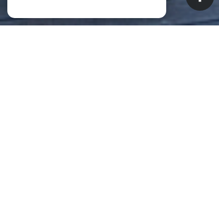
NOS ANNONCES
CES BIENS SONT RECHERCHÉS !
Biens à vendre à Saint-Pierre (La
Réunion) (97410)
ANNONCES IMMOBILIÈRES À SAINT-PIERRE (LA RÉUNION)
APPARTEMENT À VENDRE À SAINT-PIERRE (LA RÉUNION)
MAISON À VENDRE À SAINT-PIERRE (LA RÉUNION)
IMMEUBLE À VENDRE À SAINT-PIERRE (LA RÉUNION)