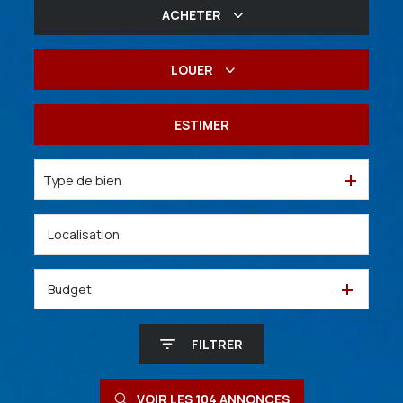
ACHETER
De l'ancien
LOUER
De l'immo pro
à l'année
ESTIMER
De l'immo pro
Type de bien
Budget
FILTRER
VOIR LES
104
ANNONCES