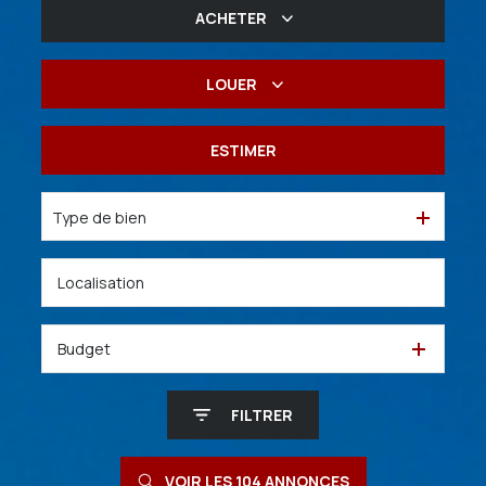
ACHETER
De l'ancien
LOUER
De l'immo pro
à l'année
ESTIMER
De l'immo pro
Type de bien
Budget
FILTRER
VOIR LES
104
ANNONCES