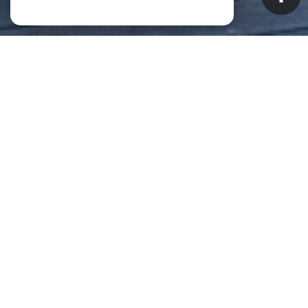
NOS ANNONCES
CES BIENS SONT RECHERCHÉS !
Biens à vendre à Saint-Pierre (La
Réunion) (97410)
ANNONCES IMMOBILIÈRES À SAINT-PIERRE (LA RÉUNION)
APPARTEMENT À VENDRE À SAINT-PIERRE (LA RÉUNION)
MAISON À VENDRE À SAINT-PIERRE (LA RÉUNION)
IMMEUBLE À VENDRE À SAINT-PIERRE (LA RÉUNION)