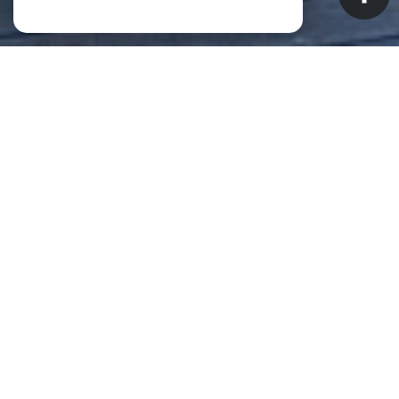
NOS ANNONCES
CES BIENS SONT RECHERCHÉS !
Biens à vendre à Saint-Pierre (La
Réunion) (97410)
ANNONCES IMMOBILIÈRES À SAINT-PIERRE (LA RÉUNION)
APPARTEMENT À VENDRE À SAINT-PIERRE (LA RÉUNION)
MAISON À VENDRE À SAINT-PIERRE (LA RÉUNION)
IMMEUBLE À VENDRE À SAINT-PIERRE (LA RÉUNION)