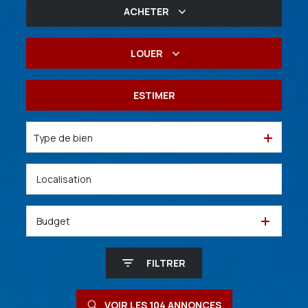
ACHETER
De l'ancien
LOUER
De l'immo pro
à l'année
ESTIMER
De l'immo pro
Type de bien
Budget
FILTRER
VOIR LES
104
ANNONCES