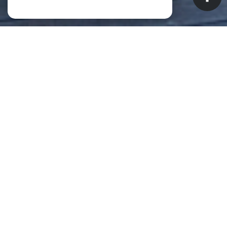
NOS ANNONCES
CES BIENS SONT RECHERCHÉS !
Biens à vendre à Saint-Pierre (La
Réunion) (97410)
ANNONCES IMMOBILIÈRES À SAINT-PIERRE (LA RÉUNION)
APPARTEMENT À VENDRE À SAINT-PIERRE (LA RÉUNION)
MAISON À VENDRE À SAINT-PIERRE (LA RÉUNION)
IMMEUBLE À VENDRE À SAINT-PIERRE (LA RÉUNION)