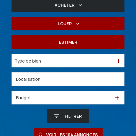
ACHETER
De l'ancien
LOUER
De l'immo pro
à l'année
ESTIMER
De l'immo pro
Type de bien
Budget
FILTRER
VOIR LES
104
ANNONCES