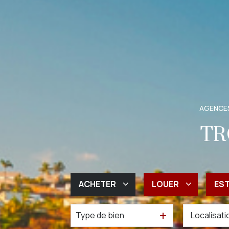
AGENCES
TR
ACHETER
LOUER
ES
Type de bien
De l'ancien
à l'année