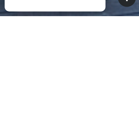
NOS ANNONCES
CES BIENS SONT RECHERCHÉS !
Biens à vendre à Saint-Pierre (La
Réunion) (97410)
ANNONCES IMMOBILIÈRES À SAINT-PIERRE (LA RÉUNION)
APPARTEMENT À VENDRE À SAINT-PIERRE (LA RÉUNION)
MAISON À VENDRE À SAINT-PIERRE (LA RÉUNION)
IMMEUBLE À VENDRE À SAINT-PIERRE (LA RÉUNION)