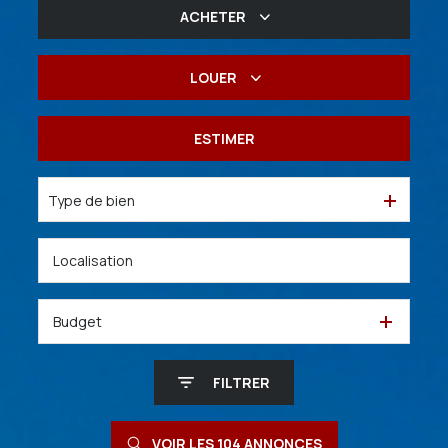
ACHETER
De l'ancien
LOUER
De l'immo pro
à l'année
ESTIMER
De l'immo pro
Type de bien
Budget
FILTRER
VOIR LES
104
ANNONCES