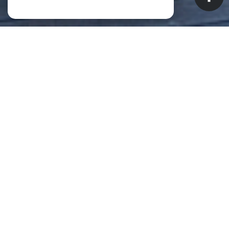
NOS ANNONCES
CES BIENS SONT RECHERCHÉS !
Biens à vendre à Saint-Pierre (La
Réunion) (97410)
ANNONCES IMMOBILIÈRES À SAINT-PIERRE (LA RÉUNION)
APPARTEMENT À VENDRE À SAINT-PIERRE (LA RÉUNION)
MAISON À VENDRE À SAINT-PIERRE (LA RÉUNION)
IMMEUBLE À VENDRE À SAINT-PIERRE (LA RÉUNION)