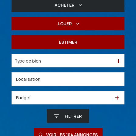
ACHETER
De l'ancien
LOUER
De l'immo pro
à l'année
ESTIMER
De l'immo pro
Type de bien
Budget
FILTRER
VOIR LES
104
ANNONCES