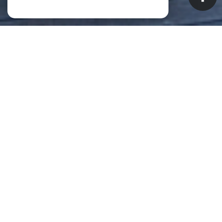
NOS ANNONCES
CES BIENS SONT RECHERCHÉS !
Biens à vendre à Saint-Pierre (La
Réunion) (97410)
ANNONCES IMMOBILIÈRES À SAINT-PIERRE (LA RÉUNION)
APPARTEMENT À VENDRE À SAINT-PIERRE (LA RÉUNION)
MAISON À VENDRE À SAINT-PIERRE (LA RÉUNION)
IMMEUBLE À VENDRE À SAINT-PIERRE (LA RÉUNION)