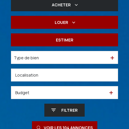
ACHETER
De l'ancien
LOUER
De l'immo pro
à l'année
ESTIMER
De l'immo pro
Type de bien
Budget
FILTRER
VOIR LES
104
ANNONCES