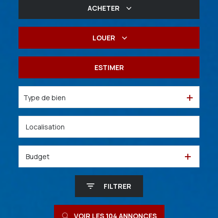
ACHETER
De l'ancien
LOUER
De l'immo pro
à l'année
ESTIMER
De l'immo pro
Type de bien
Budget
FILTRER
VOIR LES
104
ANNONCES