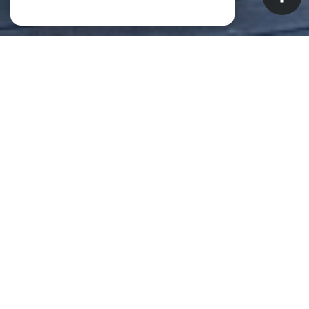
NOS ANNONCES
CES BIENS SONT RECHERCHÉS !
Biens à vendre à Saint-Pierre (La
Réunion) (97410)
ANNONCES IMMOBILIÈRES À SAINT-PIERRE (LA RÉUNION)
APPARTEMENT À VENDRE À SAINT-PIERRE (LA RÉUNION)
MAISON À VENDRE À SAINT-PIERRE (LA RÉUNION)
IMMEUBLE À VENDRE À SAINT-PIERRE (LA RÉUNION)