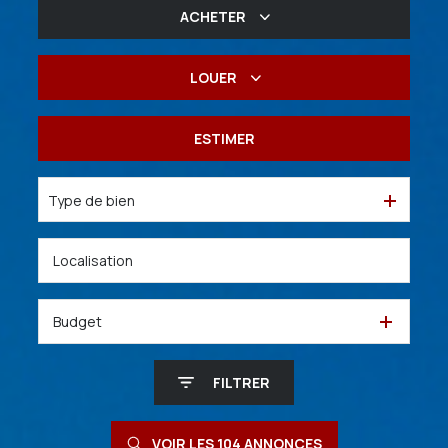
ACHETER
De l'ancien
LOUER
De l'immo pro
à l'année
ESTIMER
De l'immo pro
Type de bien
Budget
FILTRER
VOIR LES
104
ANNONCES