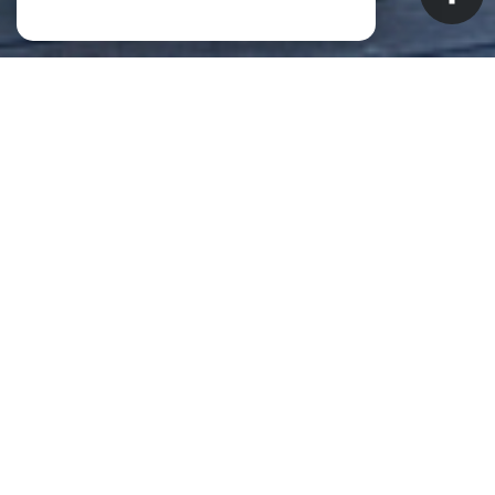
NOS ANNONCES
CES BIENS SONT RECHERCHÉS !
Biens à vendre à Saint-Pierre (La
Réunion) (97410)
ANNONCES IMMOBILIÈRES À SAINT-PIERRE (LA RÉUNION)
APPARTEMENT À VENDRE À SAINT-PIERRE (LA RÉUNION)
MAISON À VENDRE À SAINT-PIERRE (LA RÉUNION)
IMMEUBLE À VENDRE À SAINT-PIERRE (LA RÉUNION)