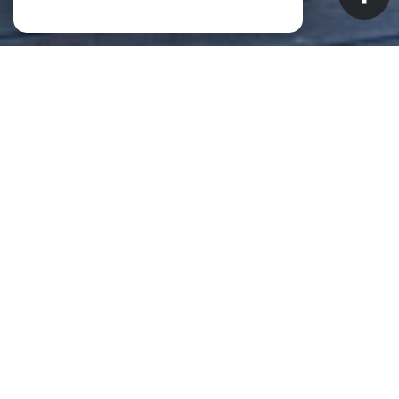
NOS ANNONCES
CES BIENS SONT RECHERCHÉS !
Biens à vendre à Saint-Pierre (La
Réunion) (97410)
ANNONCES IMMOBILIÈRES À SAINT-PIERRE (LA RÉUNION)
APPARTEMENT À VENDRE À SAINT-PIERRE (LA RÉUNION)
MAISON À VENDRE À SAINT-PIERRE (LA RÉUNION)
IMMEUBLE À VENDRE À SAINT-PIERRE (LA RÉUNION)