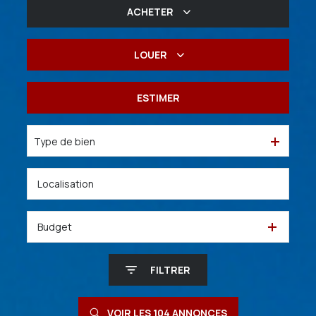
ACHETER
De l'ancien
LOUER
De l'immo pro
à l'année
ESTIMER
De l'immo pro
Type de bien
Budget
FILTRER
VOIR LES
104
ANNONCES