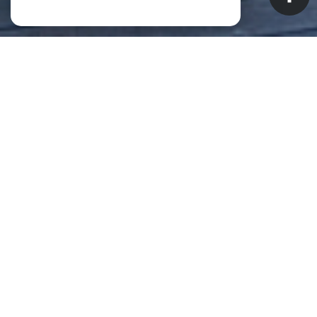
NOS ANNONCES
CES BIENS SONT RECHERCHÉS !
Biens à vendre à Saint-Pierre (La
Réunion) (97410)
ANNONCES IMMOBILIÈRES À SAINT-PIERRE (LA RÉUNION)
APPARTEMENT À VENDRE À SAINT-PIERRE (LA RÉUNION)
MAISON À VENDRE À SAINT-PIERRE (LA RÉUNION)
IMMEUBLE À VENDRE À SAINT-PIERRE (LA RÉUNION)