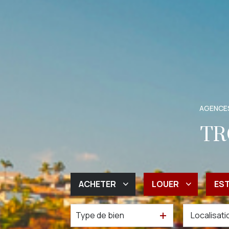
AGENCES
TR
ACHETER
LOUER
ES
Type de bien
De l'ancien
à l'année