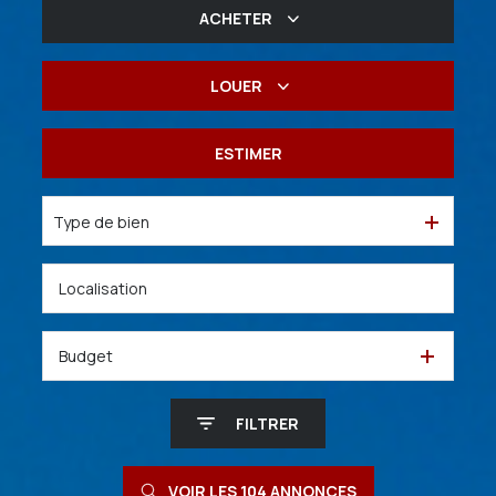
ACHETER
De l'ancien
LOUER
De l'immo pro
à l'année
ESTIMER
De l'immo pro
Type de bien
Budget
FILTRER
VOIR LES
104
ANNONCES