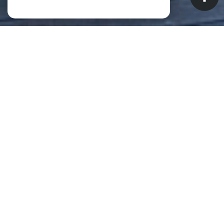
NOS ANNONCES
CES BIENS SONT RECHERCHÉS !
Biens à vendre à Saint-Pierre (La
Réunion) (97410)
ANNONCES IMMOBILIÈRES À SAINT-PIERRE (LA RÉUNION)
APPARTEMENT À VENDRE À SAINT-PIERRE (LA RÉUNION)
MAISON À VENDRE À SAINT-PIERRE (LA RÉUNION)
IMMEUBLE À VENDRE À SAINT-PIERRE (LA RÉUNION)