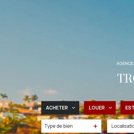
AGENCES
TR
ACHETER
LOUER
ES
Type de bien
De l'ancien
à l'année