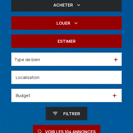
ACHETER
De l'ancien
LOUER
De l'immo pro
à l'année
ESTIMER
De l'immo pro
Type de bien
Budget
FILTRER
VOIR LES
104
ANNONCES