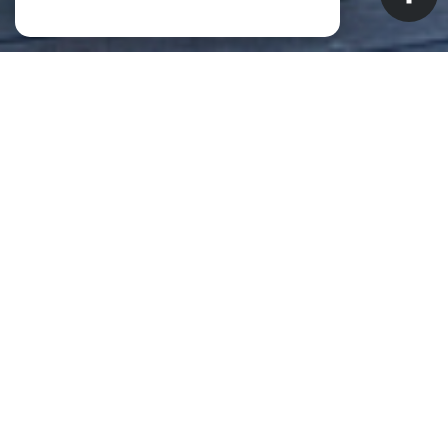
NOS ANNONCES
CES BIENS SONT RECHERCHÉS !
Biens à vendre à Saint-Pierre (La
Réunion) (97410)
ANNONCES IMMOBILIÈRES À SAINT-PIERRE (LA RÉUNION)
APPARTEMENT À VENDRE À SAINT-PIERRE (LA RÉUNION)
MAISON À VENDRE À SAINT-PIERRE (LA RÉUNION)
IMMEUBLE À VENDRE À SAINT-PIERRE (LA RÉUNION)